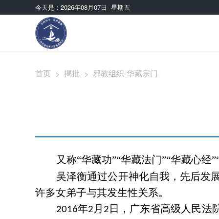
今天是：
2026年08月07日 星期五
首页
揭批
邪教组织-华藏宗门
>
>
又称
“华藏功”“华藏法门”“华藏心经
吴泽衡通过公开神化自我，先后发
许多女弟子与其发生性关系。
年
月
日，广东省高级人民法
2016
2
2