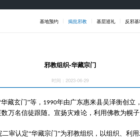
基地预约
揭批邪教
基层巡礼
反邪基
邪教组织-华藏宗门
时间：2023-06-29
”“华藏玄门”等，
年由广东惠来县吴泽衡创立
1990
展数万名信徒跟随。宣扬灾难论，利用佛教为幌子
院二审认定“华藏宗门”为邪教组织，以组织、利