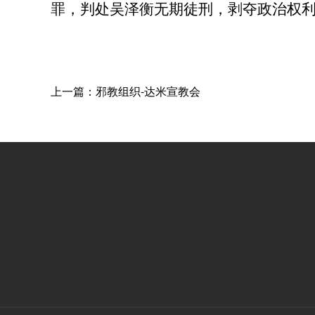
罪，判处吴泽衡无期徒刑，剥夺政治权
上一篇：邪教组织-达米宣教会