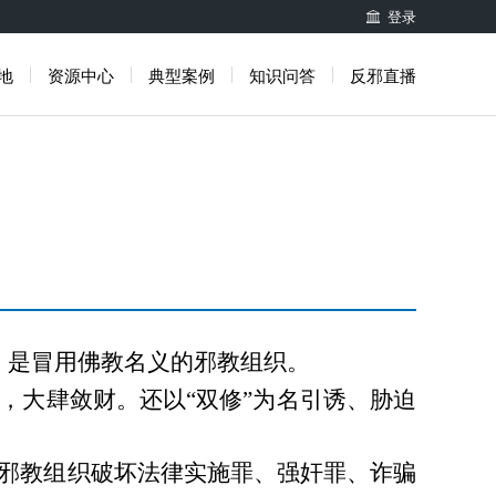
登录
地
资源中心
典型案例
知识问答
反邪直播
，是冒用佛教名义的邪教组织。
，大肆敛财。还以
“双修”为名引诱、胁迫
用邪教组织破坏法律实施罪、强奸罪、诈骗