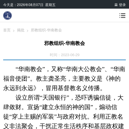
今天是：
2026年08月07日 星期五
登录
首页
揭批
邪教组织-华南教会
>
>
邪教组织-华南教会
时间：2023-06-29
“华南教会”，又称“华南大公教会”、“华南
福音使团”。教主龚圣亮，主要教义是《神的
永远到永远》，冒用基督教名义传播。
设立所谓
“天国银行”，恐吓诱骗信徒，大
肆敛财。宣扬“建立永恒的神的国”，煽动信
徒“穿上主赐的军装”与政府对抗。利用正教名
义非法聚会，干扰正常生活秩序和基层政权建